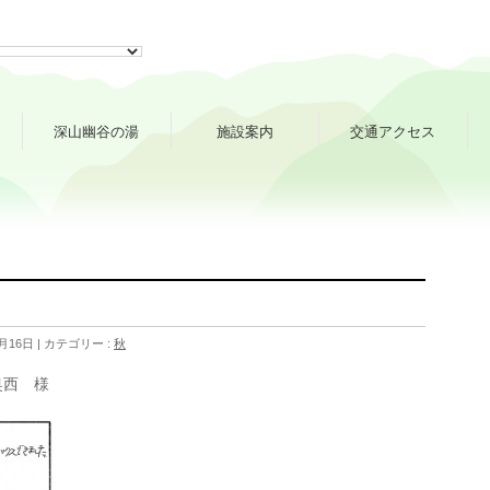
深山幽谷の湯
施設案内
交通アクセス
月16日
カテゴリー :
秋
奥西 様