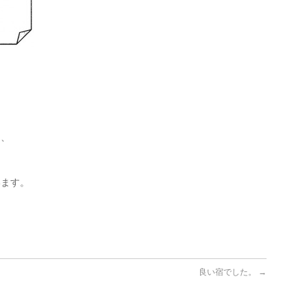
き、
います。
良い宿でした。
→