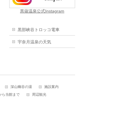
黒薙温泉公式Instagram
黒部峡谷トロッコ電車
宇奈月温泉の天気
深山幽谷の湯
施設案内
から当館まで
周辺観光