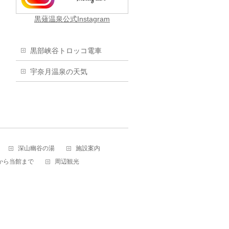
黒薙温泉公式Instagram
黒部峡谷トロッコ電車
宇奈月温泉の天気
深山幽谷の湯
施設案内
から当館まで
周辺観光