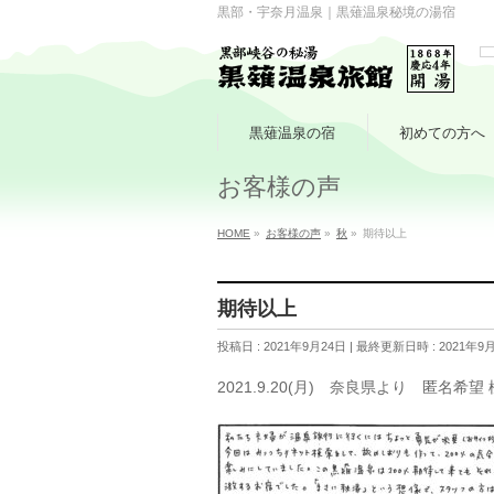
黒部・宇奈月温泉｜黒薙温泉秘境の湯宿
黒薙温泉の宿
初めての方へ
お客様の声
HOME
»
お客様の声
»
秋
»
期待以上
期待以上
投稿日 : 2021年9月24日
最終更新日時 : 2021年9
2021.9.20(月) 奈良県より 匿名希望 