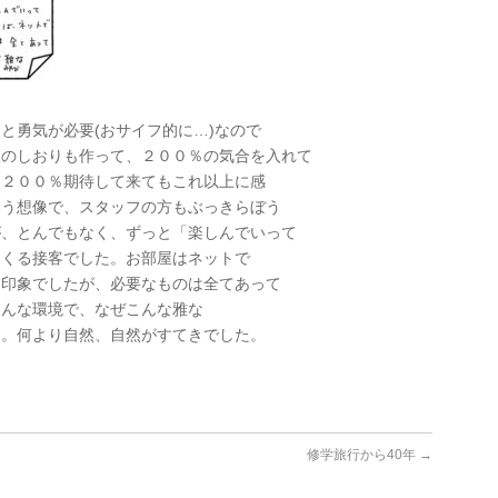
と勇気が必要(おサイフ的に…)なので
旅のしおりも作って、２００％の気合を入れて
は２００％期待して来てもこれ以上に感
いう想像で、スタッフの方もぶっきらぼう
が、とんでもなく、ずっと「楽しんでいって
てくる接客でした。お部屋はネットで
う印象でしたが、必要なものは全てあって
こんな環境で、なぜこんな雅な
た。何より自然、自然がすてきでした。
修学旅行から40年
→