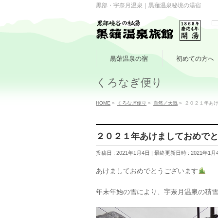
黒部・宇奈月温泉｜黒薙温泉秘境の湯宿
黒薙温泉の宿
初めての方へ
くろなぎ便り
HOME
»
くろなぎ便り
»
自然／天気
»
２０２１年あ
２０２１年あけましておめで
投稿日 : 2021年1月4日
最終更新日時 : 2021年1月
あけましておめでとうございます
年末年始の雪により、宇奈月温泉の積