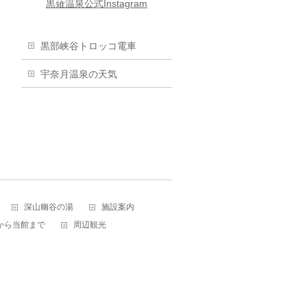
黒薙温泉公式Instagram
黒部峡谷トロッコ電車
宇奈月温泉の天気
深山幽谷の湯
施設案内
から当館まで
周辺観光