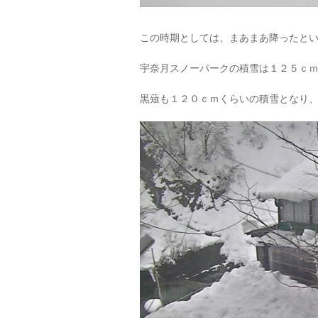
この時期としては、まあまあ降ったと
宇奈月スノーパークの積雪は１２５ｃ
黒薙も１２０ｃｍくらいの積雪となり