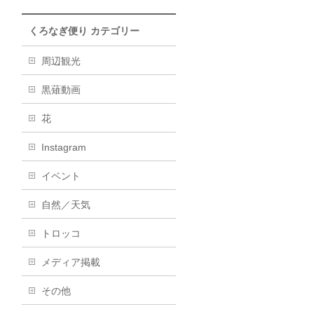
くろなぎ便り カテゴリー
周辺観光
黒薙動画
花
Instagram
イベント
自然／天気
トロッコ
メディア掲載
その他