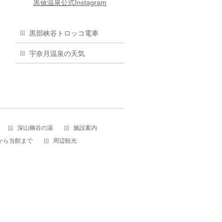
黒薙温泉公式Instagram
黒部峡谷トロッコ電車
宇奈月温泉の天気
深山幽谷の湯
施設案内
から当館まで
周辺観光