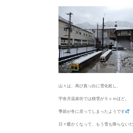
山々は、再び真っ白に雪化粧し、
宇奈月温泉街では積雪が５ｃｍほど。
季節が冬に戻ってしまったようです
日々暖かくなって、もう雪も降らない