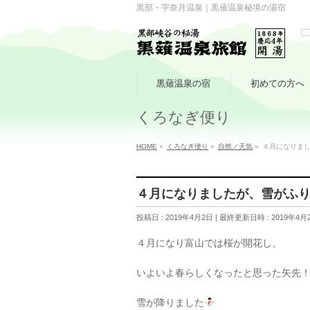
黒部・宇奈月温泉｜黒薙温泉秘境の湯宿
黒薙温泉の宿
初めての方へ
くろなぎ便り
HOME
»
くろなぎ便り
»
自然／天気
»
４月になりま
４月になりましたが、雪がふ
投稿日 : 2019年4月2日
最終更新日時 : 2019年4月
４月になり富山では桜が開花し、
いよいよ春らしくなったと思った矢先
雪が降りました