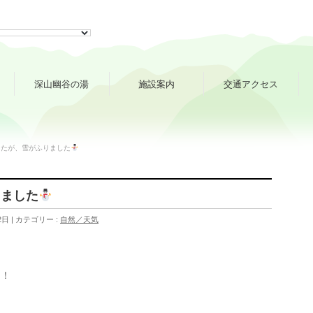
深山幽谷の湯
施設案内
交通アクセス
したが、雪がふりました
りました
2日
カテゴリー :
自然／天気
！！