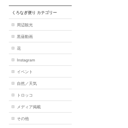
くろなぎ便り カテゴリー
周辺観光
黒薙動画
花
Instagram
イベント
自然／天気
トロッコ
メディア掲載
その他