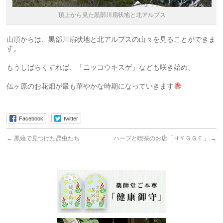
頂上から見た黒部川扇状地と北アルプス
山頂からは、黒部川扇状地と北アルプスの山々を見ることができま
す。
もうしばらくすれば、「ニッコウキスゲ」なども咲き始め、
仏ヶ原のお花畑が最も華やかな時期になっていきます
Facebook
twitter
←
黒薙で見つけた昆虫たち
ハーブと喫茶のお店「ＨＹＧＧＥ」
→