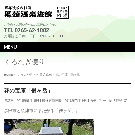
ご予約・お問い合せはお気軽にどうぞ。
TEL
0765-62-1802
お電話ご予約 平日 8:00～16：00
MENU
くろなぎ便り
HOME
»
くろなぎ便り
»
周辺観光
»
花の宝庫「僧ヶ岳」
花の宝庫「僧ヶ岳」
投稿日 : 2018年6月18日
最終更新日時 : 2018年7月19日
カテゴリー :
周辺観光
,
花
黒部市と魚津市にまたがる「僧ヶ岳」。