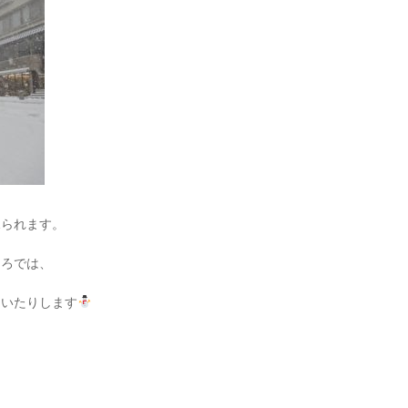
見られます。
ころでは、
ていたりします
。