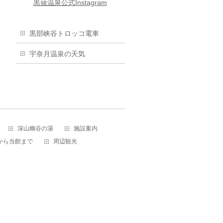
黒薙温泉公式Instagram
黒部峡谷トロッコ電車
宇奈月温泉の天気
深山幽谷の湯
施設案内
から当館まで
周辺観光