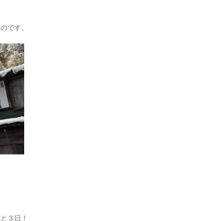
るのです。
！
あと３日！