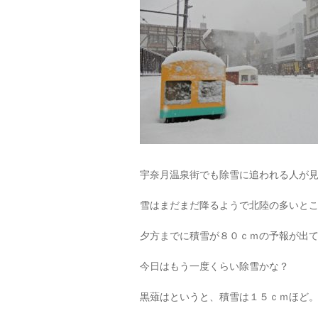
宇奈月温泉街でも除雪に追われる人が
雪はまだまだ降るようで北陸の多いと
夕方までに積雪が８０ｃｍの予報が出
今日はもう一度くらい除雪かな？
黒薙はというと、積雪は１５ｃｍほど