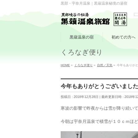
黒部・宇奈月温泉｜黒薙温泉秘境の湯宿
黒薙温泉の宿
初めての方へ
くろなぎ便り
HOME
»
くろなぎ便り
»
自然／天気
»
今年もありが
今年もありがとうございまし
投稿日 : 2018年12月28日
最終更新日時 : 2018年1
寒波の影響で昨夜からは雪が降り続い
今朝は宇奈月温泉で積雪が１０ｃｍほ