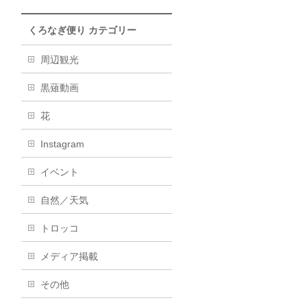
くろなぎ便り カテゴリー
周辺観光
黒薙動画
花
Instagram
イベント
自然／天気
トロッコ
メディア掲載
その他