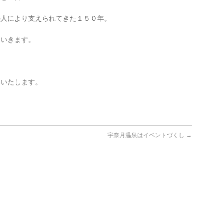
の人により支えられてきた１５０年。
ていきます。
いいたします。
宇奈月温泉はイベントづくし
→