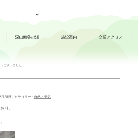
深山幽谷の湯
施設案内
交通アクセス
とうございました
た
2月28日
カテゴリー :
自然／天気
ており、
ど。