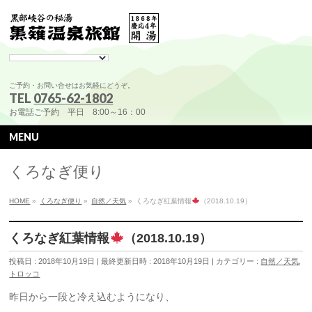
ご予約・お問い合せはお気軽にどうぞ。
TEL
0765-62-1802
お電話ご予約 平日 8:00～16：00
MENU
くろなぎ便り
HOME
»
くろなぎ便り
»
自然／天気
»
くろなぎ紅葉情報
（2018.10.19）
くろなぎ紅葉情報
（2018.10.19）
投稿日 : 2018年10月19日
最終更新日時 : 2018年10月19日
カテゴリー :
自然／天気
,
トロッコ
昨日から一段と冷え込むようになり、