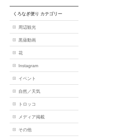
くろなぎ便り カテゴリー
周辺観光
黒薙動画
花
Instagram
イベント
自然／天気
トロッコ
メディア掲載
その他