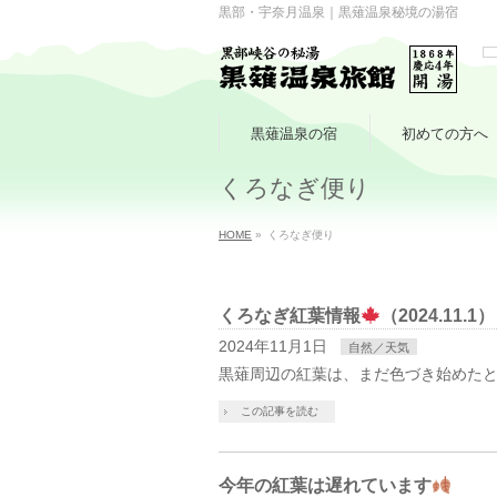
黒部・宇奈月温泉｜黒薙温泉秘境の湯宿
黒薙温泉の宿
初めての方へ
くろなぎ便り
HOME
»
くろなぎ便り
くろなぎ紅葉情報
（2024.11.1）
2024年11月1日
自然／天気
黒薙周辺の紅葉は、まだ色づき始めた
この記事を読む
今年の紅葉は遅れています