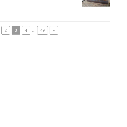
2
3
4
…
49
»