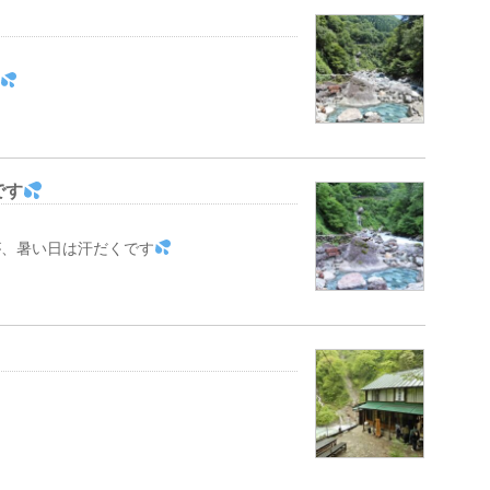
です
が、暑い日は汗だくです