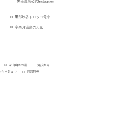
黒薙温泉公式Instagram
黒部峡谷トロッコ電車
宇奈月温泉の天気
深山幽谷の湯
施設案内
から当館まで
周辺観光