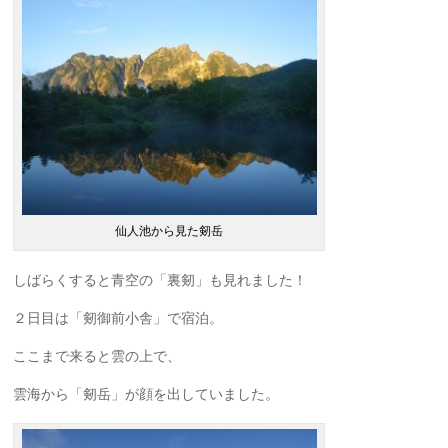
仙人池から見た剱岳
しばらくすると青空の「裏剱」も見れました！
２日目は「剱御前小舎」で宿泊。
ここまで来ると雲の上で、
雲海から「剱岳」が顔を出していました。