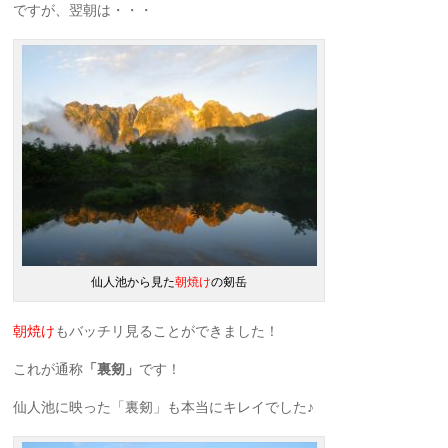
ですが、翌朝は・・・
仙人池から見た
朝焼け
の剱岳
朝焼け
もバッチリ見ることができました！
これが通称
「裏剱」
です！
仙人池に映った「裏剱」も本当にキレイでした♪