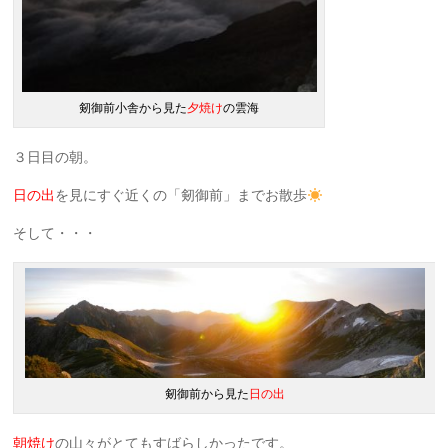
剱御前小舎から見た
夕焼け
の雲海
３日目の朝。
日の出
を見にすぐ近くの「剱御前」までお散歩
そして・・・
剱御前から見た
日の出
朝焼け
の山々がとてもすばらしかったです。