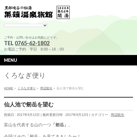
ご予約・お問い合せはお気軽にどうぞ。
TEL
0765-62-1802
お電話ご予約 平日 8:00～16：00
MENU
くろなぎ便り
HOME
»
くろなぎ便り
»
周辺観光
»
仙人池で剱岳を望む
仙人池で剱岳を望む
投稿日 : 2017年9月12日
最終更新日時 : 2017年9月12日
カテゴリー :
周辺観光
富山を代表する山の一つ
「剱岳」
。
今回はその「剱岳」を見てきましたー！