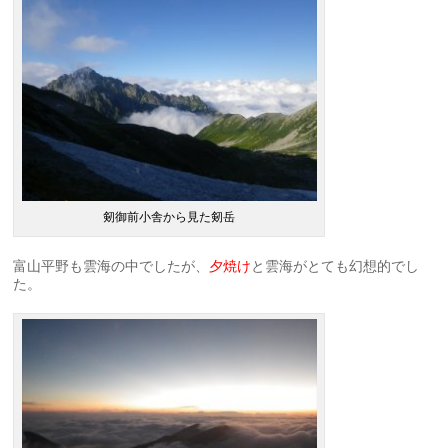
剱御前小舎から見た剱岳
富山平野も雲海の中でしたが、
夕焼け
と雲海がとても幻想的でし
た。