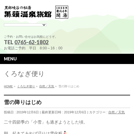
ご予約・お問い合せはお気軽にどうぞ。
TEL
0765-62-1802
お電話ご予約 平日 8:00～16：00
MENU
くろなぎ便り
HOME
»
くろなぎ便り
»
自然／天気
»
雪の降りはじめ
雪の降りはじめ
投稿日 : 2019年12月6日
最終更新日時 : 2019年12月6日
カテゴリー :
自然／天気
二十四節季の「小雪」も過ぎようとした頃。
朝、起きてみれば辺りは雪化粧