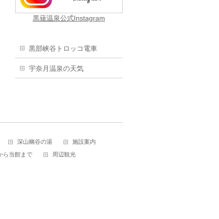
黒薙温泉公式Instagram
黒部峡谷トロッコ電車
宇奈月温泉の天気
深山幽谷の湯
施設案内
から当館まで
周辺観光