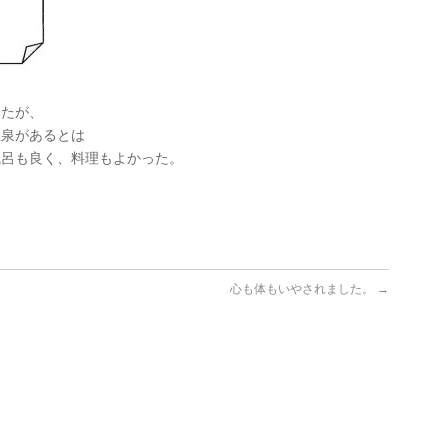
ったが、
温泉があるとは
風呂も良く、料理もよかった。
心も体もいやされました。
→