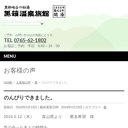
ご予約・お問い合せはお気軽にどうぞ。
TEL
0765-62-1802
お電話ご予約 平日 8:00～16：00
MENU
お客様の声
HOME
»
お客様の声
»
春
»
のんびりできました。
のんびりできました。
投稿日 : 2016年5月19日
最終更新日時 : 2016年5月19日
カテゴリー :
春
2016.5.12（木） 富山県より 匿名希望 様
気の合った友との時間を