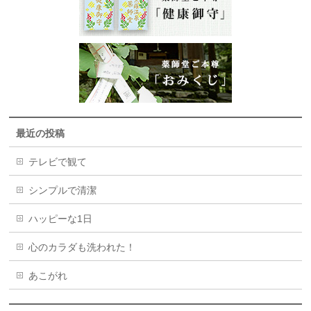
最近の投稿
テレビで観て
シンプルで清潔
ハッピーな1日
心のカラダも洗われた！
あこがれ