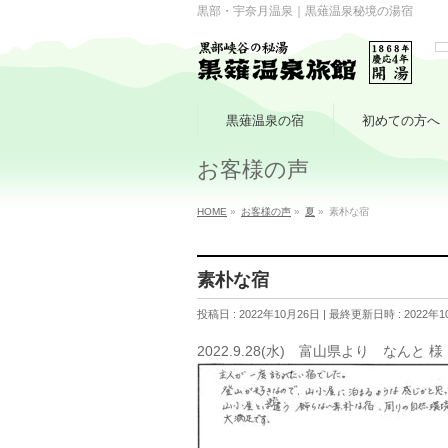
黒部・宇奈月温泉｜黒薙温泉秘境の湯宿
黒薙温泉の宿
初めての方へ
お客様の声
HOME
»
お客様の声
»
夏
»
素朴な宿
素朴な宿
投稿日 : 2022年10月26日
最終更新日時 : 2022年1
2022.9.28(水) 富山県より なんと 様