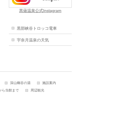
黒薙温泉公式Instagram
黒部峡谷トロッコ電車
宇奈月温泉の天気
深山幽谷の湯
施設案内
から当館まで
周辺観光