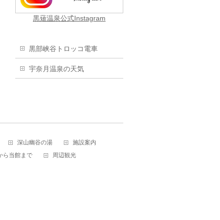
黒薙温泉公式Instagram
黒部峡谷トロッコ電車
宇奈月温泉の天気
深山幽谷の湯
施設案内
から当館まで
周辺観光